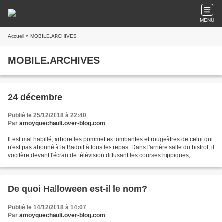
MENU
Accueil
» MOBILE.ARCHIVES
MOBILE.ARCHIVES
24 décembre
Publié le 25/12/2018 à 22:40
Par
amoyquechault.over-blog.com
Il est mal habillé, arbore les pommettes tombantes et rougeâtres de celui qui
n'est pas abonné à la Badoit à tous les repas. Dans l'arrière salle du bistrot, il
vocifère devant l'écran de télévision diffusant les courses hippiques,
conspue les « escrocs...
De quoi Halloween est-il le nom?
Publié le 14/12/2018 à 14:07
Par
amoyquechault.over-blog.com