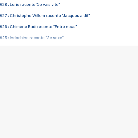
28 : Lorie raconte "Je vais vite"
#27 : Christophe Willem raconte "Jacques a dit"
#26 : Chimène Badi raconte "Entre nous"
#25 : Indochine raconte "3e sexe"
#24 : Zaho raconte "C'est chelou"
#23 : Patrick Bruel raconte "Au café des délices"
#22 : Kyo raconte "Le chemin"
#21 : Nolwenn Leroy raconte "Cassé"
#20 : Patrick Hernandez raconte "Born to be alive"
#19 : Lorie raconte "Près de moi"
#18 : Michael Jones raconte "A nos actes manqués" (avec Jean-Jacque
#17 : Khaled raconte "Aïcha"
#16 : Corneille raconte "Parce qu'on vient de loin"