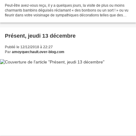
Peut-être avez-vous reçu, il y a quelques jours, la visite de plus ou moins
charmants bambins déguisés réclamant « des bonbons ou un sort ! » ou vu
fleurir dans votre voisinage de sympathiques décorations telles que des
squelettes ou des citrouilles grimaçantes....
Présent, jeudi 13 décembre
Publié le 12/12/2018 à 22:27
Par
amoyquechault.over-blog.com