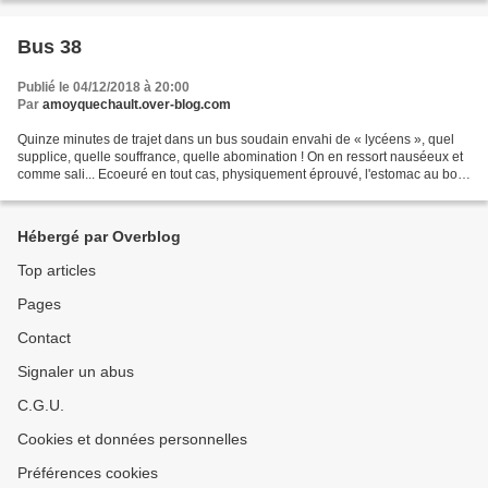
Bus 38
Publié le 04/12/2018 à 20:00
Par
amoyquechault.over-blog.com
Quinze minutes de trajet dans un bus soudain envahi de « lycéens », quel
supplice, quelle souffrance, quelle abomination ! On en ressort nauséeux et
comme sali... Ecoeuré en tout cas, physiquement éprouvé, l'estomac au bord
des lèvres... Quelle agression,...
Hébergé par Overblog
Top articles
Pages
Contact
Signaler un abus
C.G.U.
Cookies et données personnelles
Préférences cookies