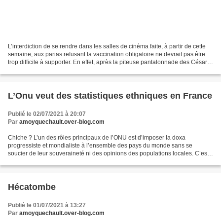
L’interdiction de se rendre dans les salles de cinéma faite, à partir de cette
semaine, aux parias refusant la vaccination obligatoire ne devrait pas être
trop difficile à supporter. En effet, après la piteuse pantalonnade des César,
c’est au tour du...
L’Onu veut des statistiques ethniques en France
Publié le 02/07/2021 à 20:07
Par
amoyquechault.over-blog.com
Chiche ? L’un des rôles principaux de l’ONU est d’imposer la doxa
progressiste et mondialiste à l’ensemble des pays du monde sans se
soucier de leur souveraineté ni des opinions des populations locales. C’est
dans ce cadre idéologique que s’inscrit la...
Hécatombe
Publié le 01/07/2021 à 13:27
Par
amoyquechault.over-blog.com