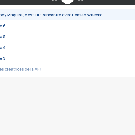
bey Maguire, c'est lui ! Rencontre avec Damien Witecka
e 6
e 5
e 4
e 3
s créatrices de la VF !
e 2
e 1
e Mektoub My Love arrive enfin ! Rencontre avec Shaïn Boumedine et Sal
i : après Toni en famille
elle réalise le bouleversant Dites lui que je l'aime
ais ! Rencontre autour de Vie privée de Rebecca Zlotowski