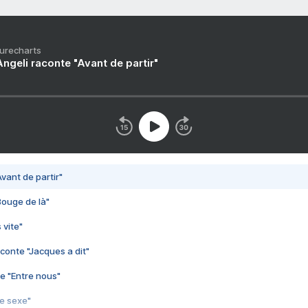
Purecharts
ngeli raconte "Avant de partir"
vant de partir"
Bouge de là"
 vite"
conte "Jacques a dit"
e "Entre nous"
3e sexe"