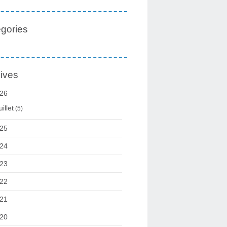
gories
ives
26
uillet
(5)
25
24
23
22
21
20