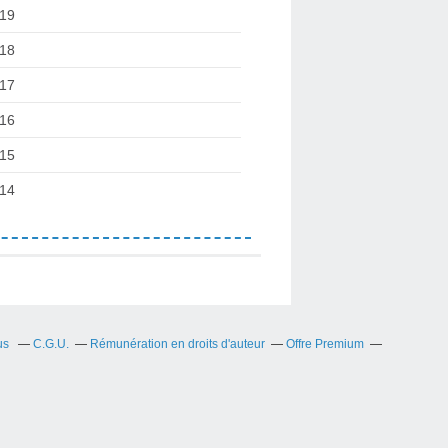
19
18
17
16
15
14
us
C.G.U.
Rémunération en droits d'auteur
Offre Premium