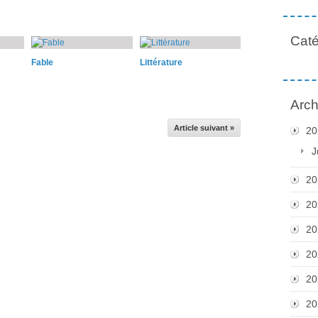
Caté
Fable
Littérature
Arch
Article suivant »
20
J
20
20
20
20
20
20