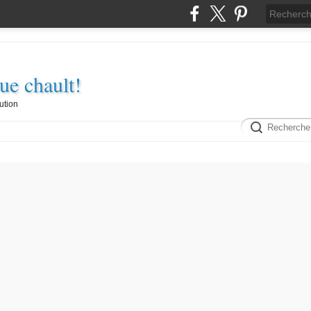
e chault!
ution