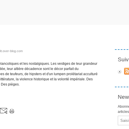
lt.over-blog.com
Suiv
élancoliques et les nostalgiques. Les vestiges de leur grandeur
ée, leur altière décadence sont le décor parfait du
s de teufeurs, de hipsters et d'un lumpen prolétariat acculturé
littérature, la violence historique et la volonté impériale. Des
. Des pièges.
News
Abonne
article
Email